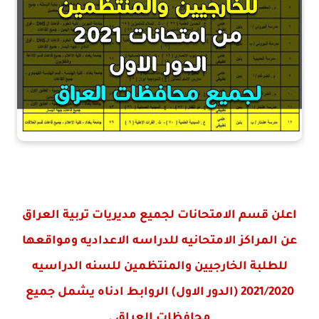
اعلن قسم الامتحانات لجميع مديريات تربية العراق
عن المراكز الامتحانيه للدراسه الاعداديه ومواقعها
للطلبة الخارجيين والمنتظمين للسنه الدراسيه
2021/2020 (الدور الاول) الروابط ادناه يشمل جميع
محافظات العراق .