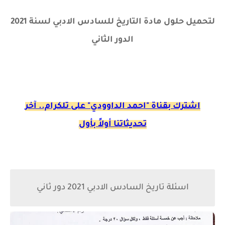
لتحميل حلول مادة التاريخ للسادس الادبي لسنة 2021
الدور الثاني
اشترك ب
قناة "احمد الداوودي" على تلكرام.. آخر
تحديثاتنا أولاً بأول
اسئلة تاريخ السادس الادبي 2021 دور ثاني