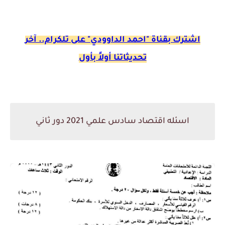
اشترك ب
قناة "احمد الداوودي" على تلكرام.. آخر
تحديثاتنا أولاً بأول
اسئله اقتصاد سادس علمي 2021 دور ثاني