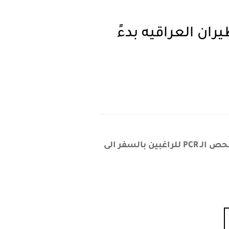
تحليل PCR في شركات الطيران العراقيه بدءً
مجلس الوزراء يعتمد البطاقه الدوليه للقاح ضد الفيروس اعتباراً من 2021/11/22 اضافة الى فحص الـ PCR للراغبين بالسفر الى