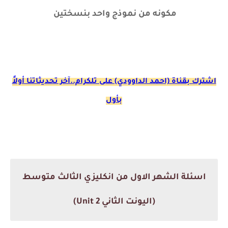
مكونه من نموذج واحد بنسختين
اشترك ب
قناة (احمد الداوودي) على تلكرام..آخر تحديثاتنا أولاً
بأول
اسئلة الشهر الاول من انكليزي الثالث متوسط
(اليونت الثاني Unit 2)