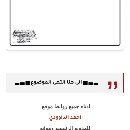
▂ ▃ ▅ الى هنا انتهى الموضوع ▅ ▃ ▂
ادناه جميع روابط موقع
احمد الداوودي
للمدونه الرئيسيه وموقع