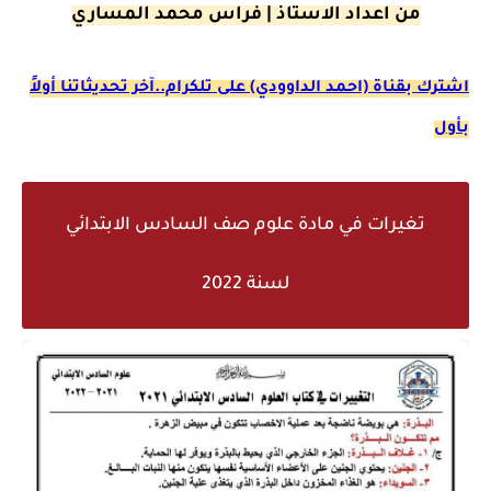
من اعداد الاستاذ | فراس محمد المساري
اشترك ب
قناة (احمد الداوودي) على تلكرام..آخر تحديثاتنا أولاً
بأول
تغيرات في مادة علوم صف السادس الابتدائي
لسنة 2022