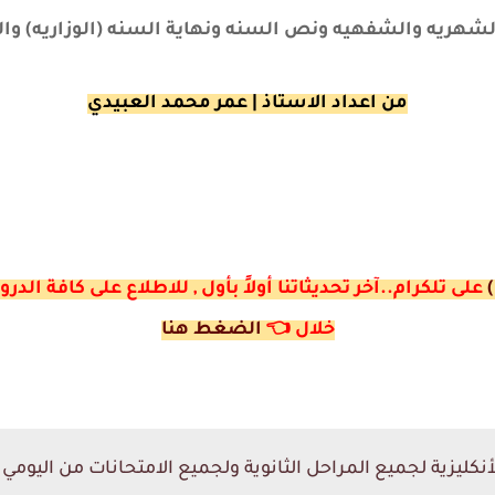
الشهريه والشفهيه ونص السنه ونهاية السنه (الوزاريه) والك
من اعداد الاستاذ | عمر محمد العبيدي
على تلكرام..آخر تحديثاتنا أولاً بأول , للاطلاع على كافة ا
خلال
👈
الضغط هنا
كليزية لجميع المراحل الثانوية ولجميع الامتحانات من اليومي الى 