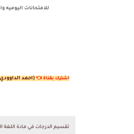
للامتحانات اليوميه و
(احمد الداوودي)
اشترك ب
قناة
👈
تقسيم الدرجات في مادة اللغة الأن