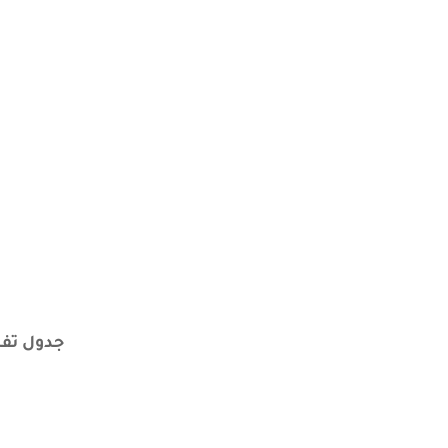
جدول تفص