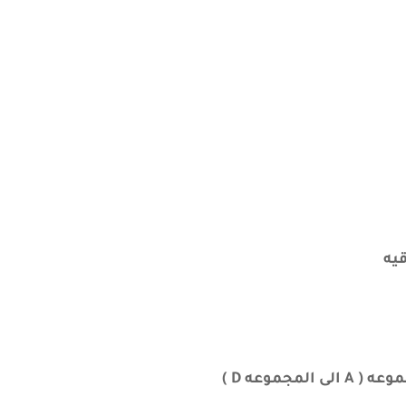
قيه
موعه D )