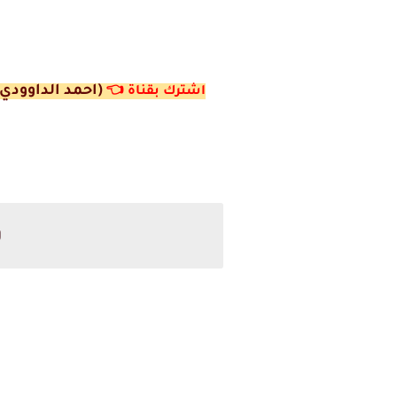
(احمد الداوودي)
اشترك ب
قناة
👈
و