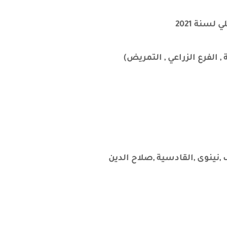
سنة 2021
ة
,
الفرع الزراعي
,
التمريض)
جف ,نينوى ,القادسية ,صلاح الدين