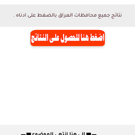
نتائج جميع محافظات العراق بالضغط على ادناه .
▂ ▃ ▅ الى هنا انتهى الموضوع ▅ ▃ ▂