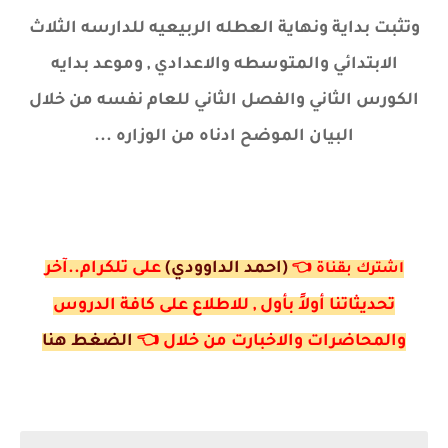
وتثبت بداية ونهاية العطله الربيعيه للدارسه الثلاث
الابتدائي والمتوسطه والاعدادي , وموعد بدايه
الكورس الثاني والفصل الثاني للعام نفسه من خلال
البيان الموضح ادناه من الوزاره ...
(احمد الداوودي)
على تلكرام..آخر
اشترك ب
قناة
👈
تحديثاتنا أولاً بأول , للاطلاع على كافة الدروس
والمحاضرات والاخبارت من خلال
👈
الضغط هنا