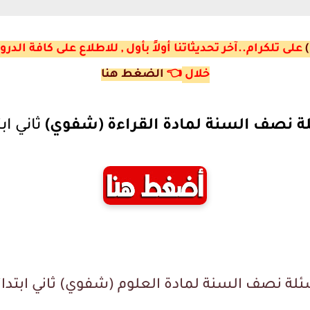
على تلكرام..آخر تحديثاتنا أولاً بأول , للاطلاع على كافة ا
خلال
👈
الضغط هنا
ة نصف السنة لمادة القراءة (شفوي)
ثاني اب
ئلة نصف السنة لمادة العلوم
(شفوي) ثاني ابتدا