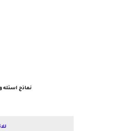
نماذج اسئله و
للا