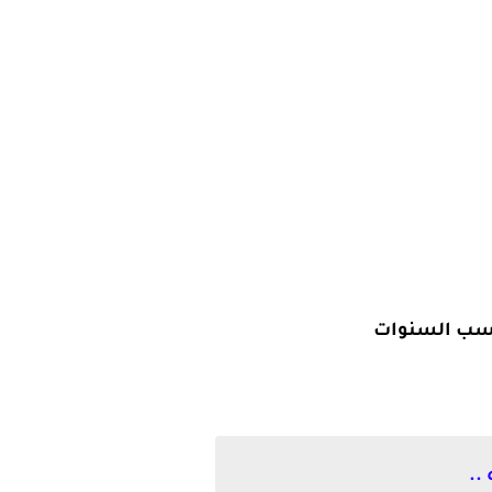
بحسب السنوات
..