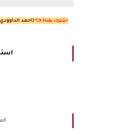
(احمد الداوودي)
اشترك ب
قناة
👈
اسئل
اس