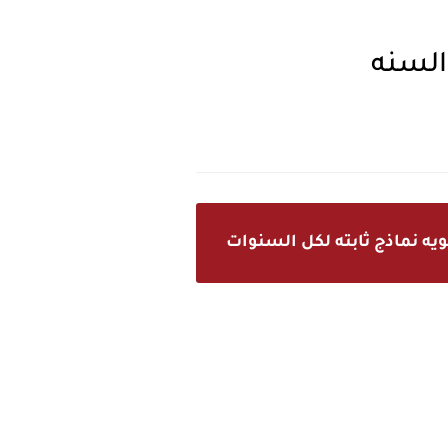
السنه
ه نماذج ثابته لكل السنوات