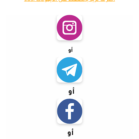
اختر ما تريد بالضغط على الايقونات ادناه
أو
أو
أو