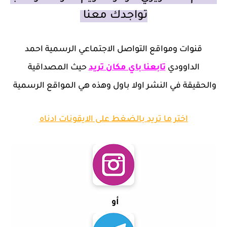
تواجدك معنا
قنوات ومواقع التواصل الاجتماعي الرسمية احمد
الداوودي
تابعنا باي مكان تريد
حيث المصداقية
والحقيقة في النشر اولا باول وهذه هي المواقع الرسمية
اختر ما تريد بالضغط على الايقونات ادناه
أو