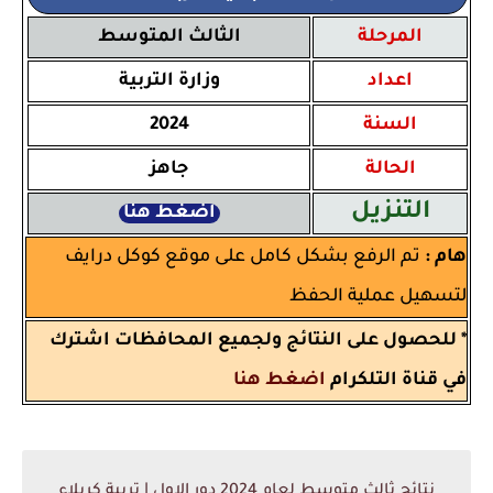
المرحلة
الثالث المتوسط
اعداد
وزارة التربية
السنة
2024
الحالة
جاهز
التنزيل
اضغط هنا
هام :
تم الرفع بشكل كامل على موقع كوكل درايف
لتسهيل عملية الحفظ
* للحصول على النتائج ولجميع المحافظات اشترك
في قناة التلكرام
اضغط هنا
نتائج ثالث متوسط لعام 2024 دور الاول | تربية كربلاء