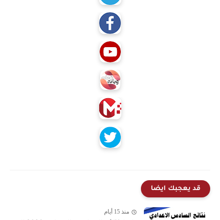
قد يعجبك ايضا
منذ 15 أيام