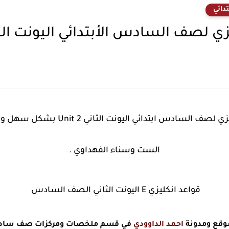
دائي
ف السادس الأبتدائي اليونت الثاني بـ 4 ورق
مختصر شرح قواعد اللغة الانكليزي لصف 
الست وسناء الفهداوي .
قواعد انكليزي E اليونت الثاني الصف السادس
موقع ومدونة
احمد الداوودي
في قسم ملخصات ومركزات صف سادس 