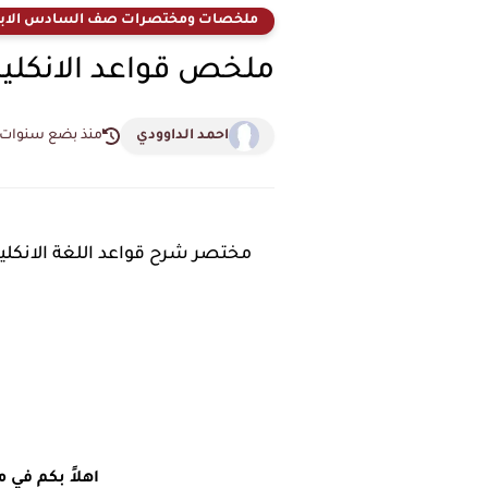
ملخصات ومختصرات صف السادس الابت
ملخص قواعد الانكليزي لص
احمد الداوودي
منذ بضع سنوات
اهلاً بكم في 