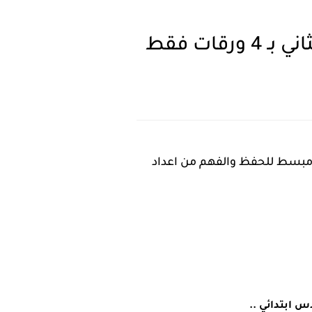
ات فقط
السادس ابتدائي اليونت الثاني Unit 2 بشكل سهل ومبسط للحفظ والفهم من اعداد
ابتدائي ..