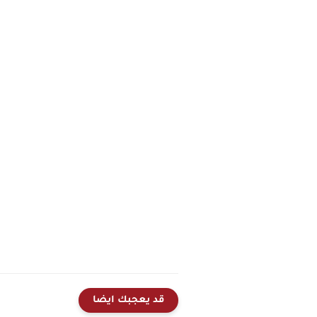
قد يعجبك ايضا