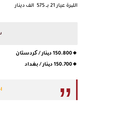
اللیرة عيار 21 بــ 575 الف
دينار
سع
🔸150.800 دینار / کردستان
🔸150.700 دینار / بغداد
ا