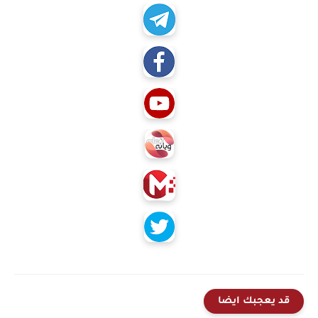
قد يعجبك ايضا