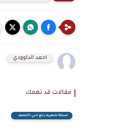
احمد الداوودي
مقالات قد تهمك
اسئلة شهريه رابع ادبي (النصف
الثاني)