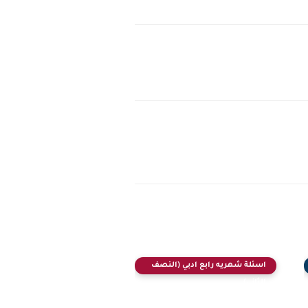
اسئلة شهريه رابع ادبي (النصف
الثاني)