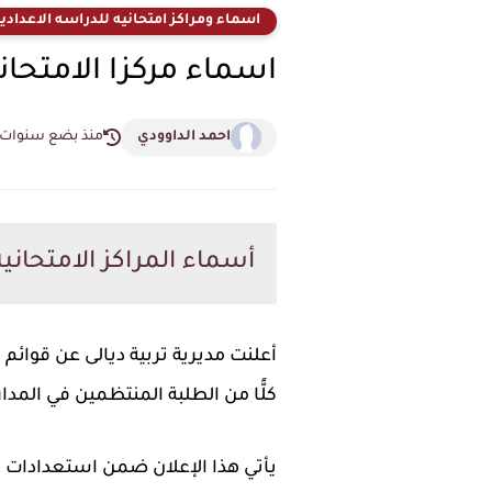
اسماء ومراكز امتحانيه للدراسه الاعدادي
اسماء مركزا الامتحانا
احمد الداوودي
منذ بضع سنوات
أسماء المراكز الامتحانية السادس الإع
أعلنت
مديرية تربية ديالى
عن
قوائم 
كلًّا من الطلبة
المنتظمين في المدار
يأتي هذا الإعلان ضمن استعدادات وز