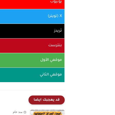
يوتيوب
X (تويتر)
ثريدز
بنترست
موقعي الأول
موقعي الثاني
قد يعجبك ايضا
منذ عام