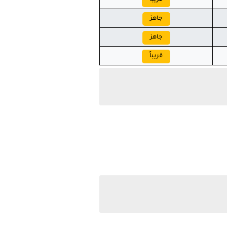
قريباً
جاهز
جاهز
قريباً