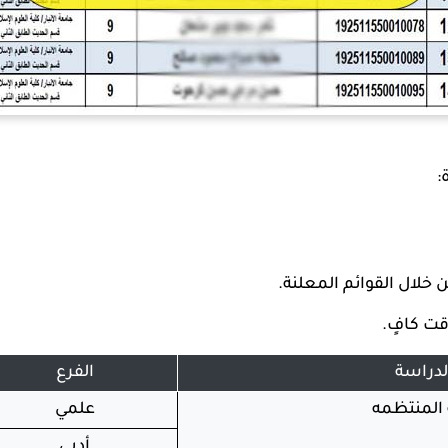
:
 خلال القوائم المعلنة.
قت كافٍ.
لدراسة
الفرع
 المنتظمه
علمي
أدبي