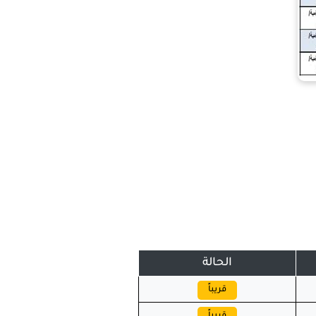
الحالة
قريباً