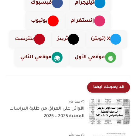
تيليجرام
فيسبوك
إنستغرام
يوتيوب
X (تويتر)
ثريدز
بنترست
موقعي الأول
موقعي الثاني
🌍
🌐
قد يعجبك ايضا
منذ عام
الأوائل على العراق من طلبة الدراسات
المهنية 2025 – 2026
منذ عام