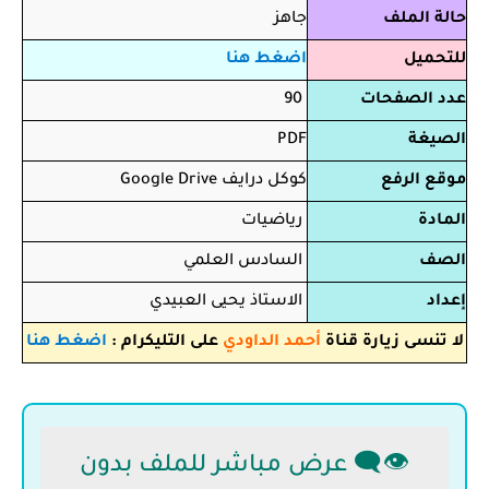
حالة الملف
جاهز
للتحميل
اضغط هنا
عدد الصفحات
90
الصيغة
PDF
موقع الرفع
كوكل درايف Google Drive
المادة
رياضيات
الصف
السادس العلمي
إعداد
الاستاذ يحيى العبيدي
لا تنسى زيارة قناة
أحمد الداودي
على التليكرام :
اضغط هنا
👁️‍🗨️ عرض مباشر للملف بدون