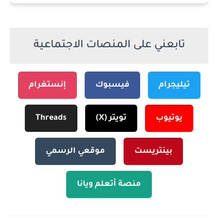
تابعني على المنصات الاجتماعية
تيليجرام
فيسبوك
إنستغرام
يوتيوب
تويتر (X)
Threads
بينتريست
موقعي الرسمي
منصة أتعلم ويانا