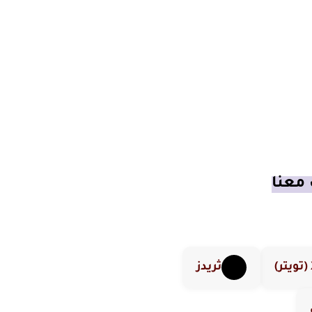
 معنا
ر)
ثريدز