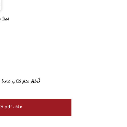
اهلاً
نُرفق لكم كتاب مادة ال
ملف pdf كتاب ريــــاضيات صف الثالث متوسط الطبعة الجديدة للعام الدراسي الجديد