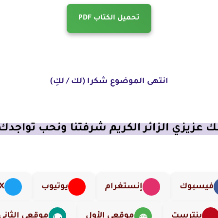
تحميل الكتاب PDF
انتهى الموضوع شكرا (لك / لكِ)
 عزيزي الزائر الكريم شرفتنا ونحب تواجدك
فيسبوك
إنستغرام
يوتيوب
X (تويت
بنترست
موقعي الأول
موقعي الثاني