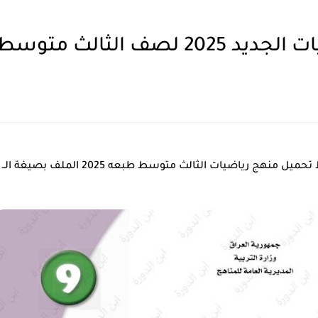
 الثالث متوسط pdf
حميل منهج رياضيات الثالث متوسط طبعه 2025 الملف بصيغة الــ pdf