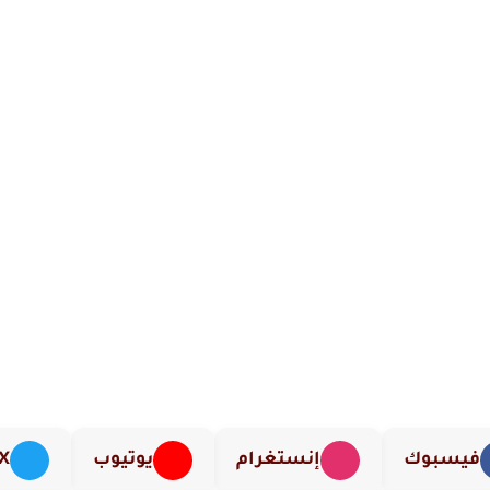
فيسبوك
إنستغرام
يوتيوب
X (تويت