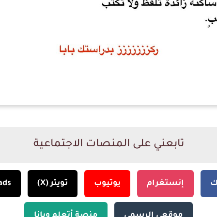
تابعني على المنصات الاجتماعية
ك
إنستغرام
يوتيوب
تويتر (X)
ads
موقعي الرسمي
منصة أتعلم ويانا