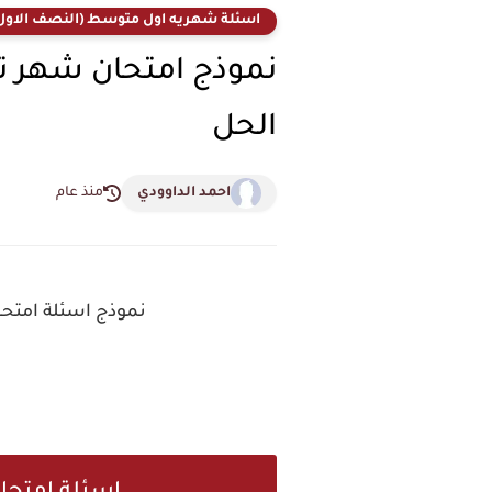
اسئلة شهريه اول متوسط (النصف الاول
نموذج امتحان شهر ت
الحل
احمد الداوودي
منذ عام
نموذج اسئلة امتحا