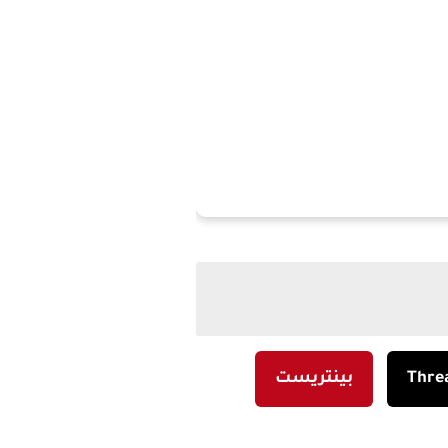
Thre
بينتريست