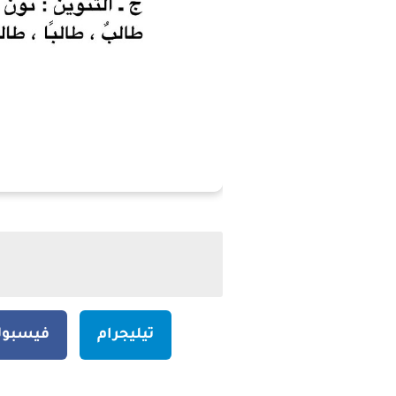
تيليجرام
فيسبو