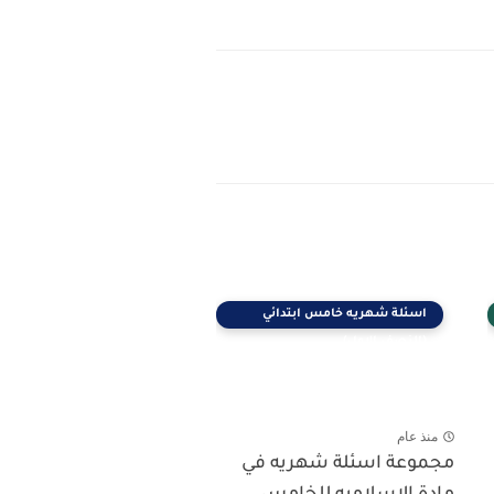
اسئلة شهريه خامس ابتدائي
(النصف الاول)
منذ عام
مجموعة اسئلة شهريه في