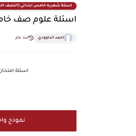
اسئلة شهريه خامس ابتدائي (النصف الا
اسئلة علوم صف خامس 
احمد الداوودي
منذ عام
اسئلة امتحان الشهر الاو
نموذج واح