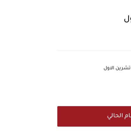
ل
م الحالي