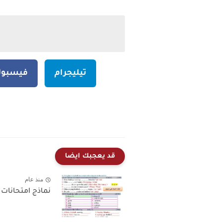
تيليجرام
فيسبو
قد يعجبك ايضا
منذ عام
نماذج امتحانات ش