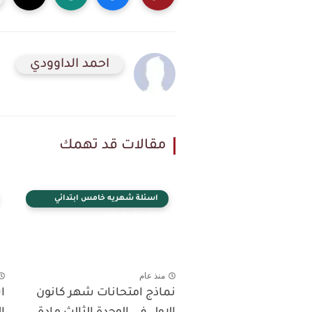
احمد الداوودي
مقالات قد تهمك
اسئلة شهريه خامس ابتدائي
(النصف الاول)
منذ عام
نماذج امتحانات شهر كانون
ا