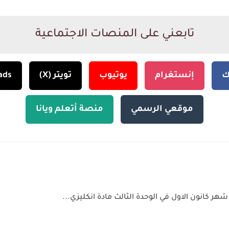
تابعني على المنصات الاجتماعية
ك
إنستغرام
يوتيوب
تويتر (X)
ads
موقعي الرسمي
منصة أتعلم ويانا
هر كانون الاول في الوحدة الثالث مادة انكليزي...