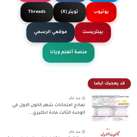
يوتيوب
تويتر (X)
Threads
بينتريست
موقعي الرسمي
منصة أتعلم ويانا
قد يعجبك ايضا
منذ عام
نماذج امتحانات شهر كانون الاول في
الوحدة الثالث مادة انكليزي...
منذ عام