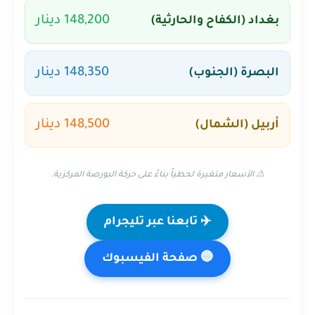
148,200 دينار
بغداد (الكفاح والحارثية)
148,350 دينار
البصرة (الجنوب)
148,500 دينار
أربيل (الشمال)
⚠️ الأسعار متغيرة لحظياً بناءً على حركة البورصة المركزية.
✈️ تابعنا عبر تليجرام
🔵 صفحة الفيسبوك