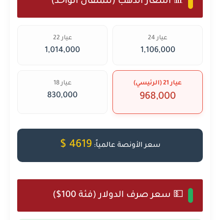
📊 أسعار الذهب (للمثقال الواحد)
عيار 24
عيار 22
1,014,000
1,106,000
عيار 21 (الرئيسي)
عيار 18
830,000
968,000
4619 $
سعر الأونصة عالمياً:
💵 سعر صرف الدولار (فئة 100$)