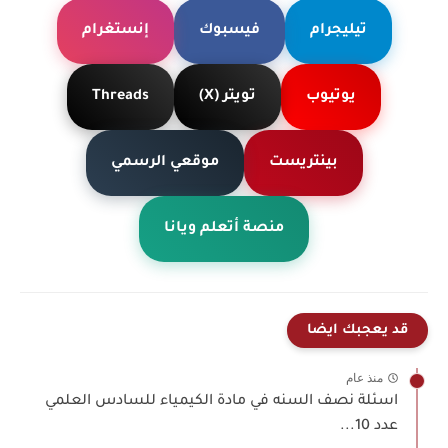
تيليجرام
فيسبوك
إنستغرام
يوتيوب
تويتر (X)
Threads
بينتريست
موقعي الرسمي
منصة أتعلم ويانا
قد يعجبك ايضا
منذ عام
اسئلة نصف السنه في مادة الكيمياء للسادس العلمي
عدد 10...