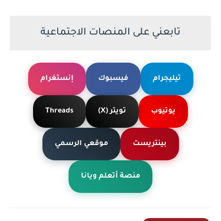
تابعني على المنصات الاجتماعية
تيليجرام
فيسبوك
إنستغرام
يوتيوب
تويتر (X)
Threads
بينتريست
موقعي الرسمي
منصة أتعلم ويانا