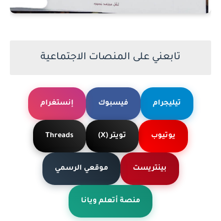
تابعني على المنصات الاجتماعية
تيليجرام
فيسبوك
إنستغرام
يوتيوب
تويتر (X)
Threads
بينتريست
موقعي الرسمي
منصة أتعلم ويانا