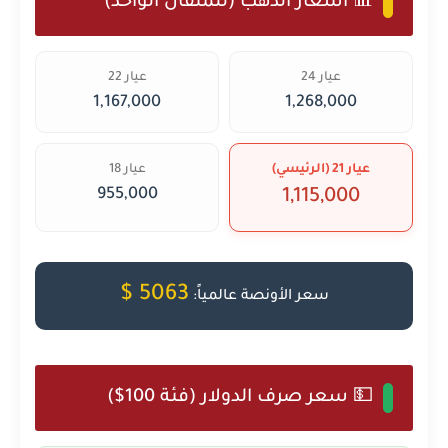
📊 أسعار الذهب (للمثقال الواحد)
عيار 24
عيار 22
1,167,000
1,268,000
عيار 21 (الرئيسي)
عيار 18
955,000
1,115,000
5063 $
سعر الأونصة عالمياً:
💵 سعر صرف الدولار (فئة 100$)