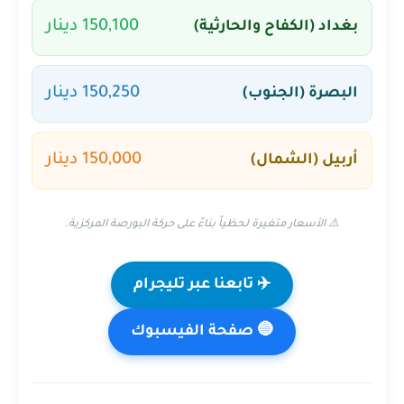
150,100 دينار
بغداد (الكفاح والحارثية)
150,250 دينار
البصرة (الجنوب)
150,000 دينار
أربيل (الشمال)
⚠️ الأسعار متغيرة لحظياً بناءً على حركة البورصة المركزية.
✈️ تابعنا عبر تليجرام
🔵 صفحة الفيسبوك