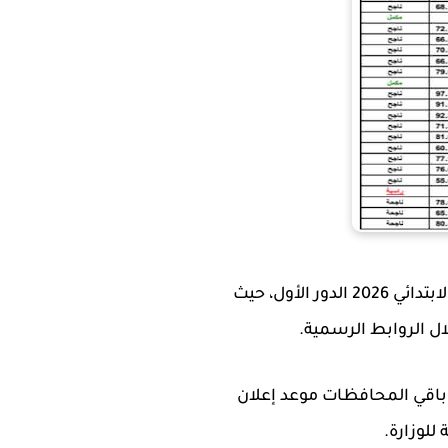
أعلنت وزارة التربية العراقية قرب الانتهاء من عمليات التصحيح والتدقيق الخاصة بنتائج السادس الابتدائي 2026 الدور الأول، حيث
وباقي المحافظات موعد إعلان
للوزارة.