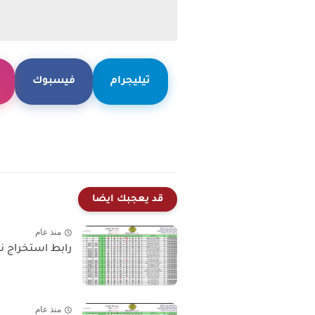
تيليجرام
فيسبوك
قد يعجبك ايضا
منذ عام
رابط استخراج نتائج السادس ال
منذ عام