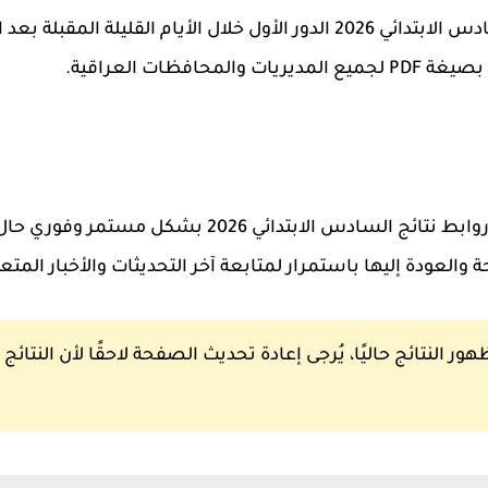
من المتوقع أن يتم إعلان نتائج السادس الابتدائي 2026 الدور الأول خلال ال
افظات العراقية.
يقوم موقع أحمد الداوودي بتحديث روابط نتائج السادس ال
العودة إليها باستمرار لمتابعة آخر التحديثات والأخبار المتعلق
 النتائج حاليًا، يُرجى إعادة تحديث الصفحة لاحقًا لأن النتا