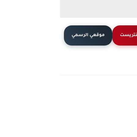
نتريست
موقعي الرسمي