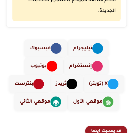
منكم متابعة الموقع باستمرار للتحديثات
الجديدة.
تيليجرام
فيسبوك
إنستغرام
يوتيوب
X (تويتر)
ثريدز
بنترست
موقعي الأول
موقعي الثاني
🌍
🌐
قد يعجبك ايضا