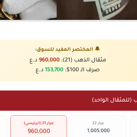
🔔 المختصر المفيد للسوق:
مثقال الذهب (21):
960,000
د.ع
صرف الـ 100$:
153,700
د.ع
 (للمثقال الواحد)
عيار 22
عيار 21 (الرئيسي)
1,005,000
960,000