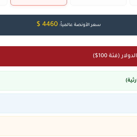
4460 $
سعر الأونصة عالمياً:
ر (فئة 100$)
ثية)