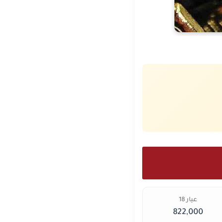
عيار 18
822,000