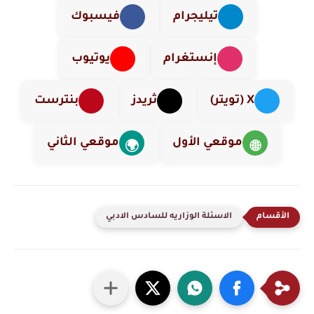
تيليجرام
فيسبوك
إنستغرام
يوتيوب
X (تويتر)
ثريدز
بنترست
موقعي الأول
موقعي الثاني
🌍
🌐
الاسئلة الوزاريه للسادس الادبي