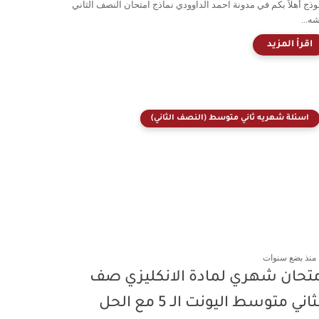
وذج أهلاً بكم في مدونة احمد الداوودي نماذج امتحان النصف الثاني
ه...
اسئلة شهريه ثاني متوسط (النصف الثاني)
منذ بضع سنوات
متحان شهري لمادة الانكليزي صف
ثاني متوسط اليونت الـ 5 مع الحل