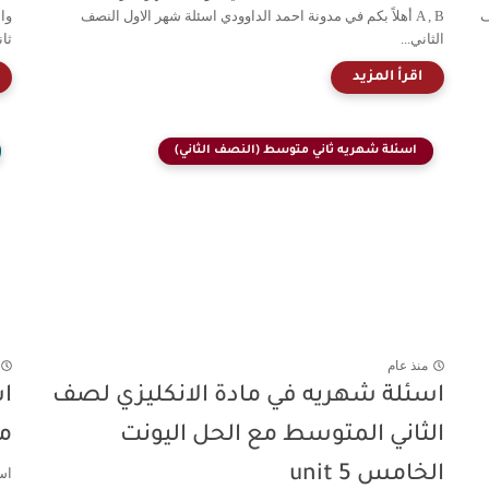
ف
A , B أهلاً بكم في مدونة احمد الداوودي اسئلة شهر الاول النصف
وا
الثاني...
ثان
اسئلة شهريه ثاني متوسط (النصف الثاني)
منذ عام
اسئلة شهريه في مادة الانكليزي لصف
الثاني المتوسط مع الحل اليونت
م
الخامس unit 5