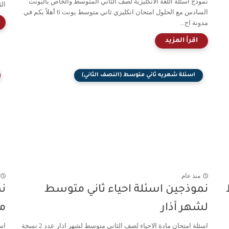
نموذج اسئلة اللغة الانكليزية لصف الثاني المتوسط والخاص باليونت
الث
السادس مع الحلول امتحان انكليزي ثاني متوسط يونت 6 أهلاً بكم في
مدونة اح...
اسئلة شهريه ثاني متوسط (النصف الثاني)
منذ عام
نموذجين اسئلة احياء ثاني متوسط
نم
لشهر أذار
م
اسئلة امتحان مادة الاحياء لصف الثاني متوسط لشهر اذار عدد 2 نسخة
اس