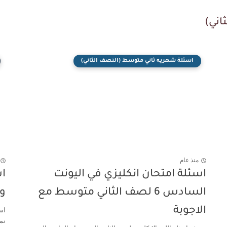
اني)
اسئلة شهريه ثاني متوسط (النصف الثاني)
منذ عام
اسئلة امتحان انكليزي في اليونت
اس
السادس 6 لصف الثاني متوسط مع
ون
الاجوبة
نم